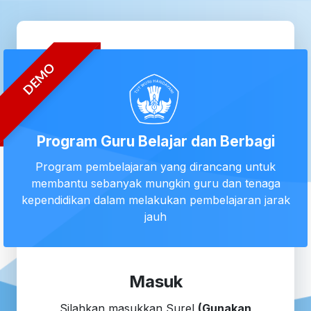
DEMO
Program Guru Belajar dan Berbagi
Program pembelajaran yang dirancang untuk
membantu sebanyak mungkin guru dan tenaga
kependidikan dalam melakukan pembelajaran jarak
jauh
Masuk
Silahkan masukkan Surel
(Gunakan